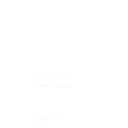
BOLSA DE TRABAJO
CONTÁC
Trabaja con Nosotros
(55) 6837-2
PRODUCTOS
info@dibbi