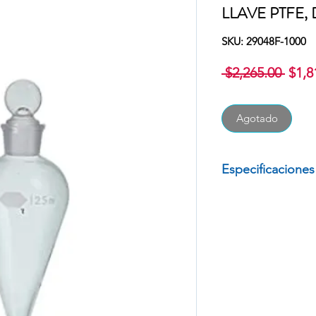
LLAVE PTFE, 
SKU: 29048F-1000
Prec
 $2,265.00 
$1,8
Agotado
Especificaciones
EMBUDO DE SEPRA
TAPÓN VIDRIO, LL
MARCA: KIMAX