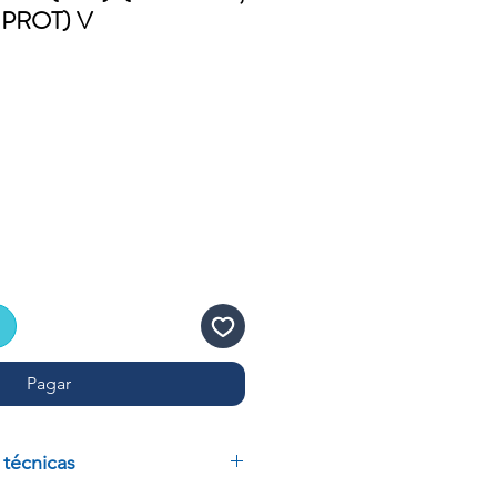
 PROT) V
o
Pagar
 técnicas