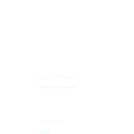
PEROXIDASA AFF
IGG (H+L). (MIN 
CON 1.5 ML
BOLSA DE TRABAJO
CONTÁC
Trabaja con Nosotros
(55) 6837-2
PRODUCTOS
info@dibbi
Outlet