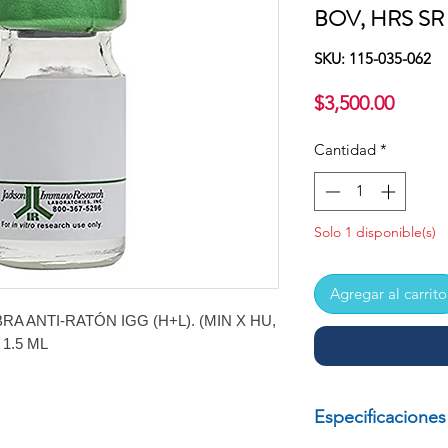
BOV, HRS SR
SKU: 115-035-062
Preci
$3,500.00
Cantidad
*
Solo 1 disponible(s)
Agregar al carrito
A ANTI-RATÓN IGG (H+L). (MIN X HU,
 1.5 ML
Especificaciones