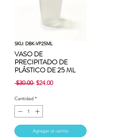
SKU: DBK-VP25ML
VASO DE
PRECIPITADO DE
PLÁSTICO DE 25 ML
Precio
Precio
 $30.00 
$24.00
de
oferta
Cantidad
*
Agregar al carrito