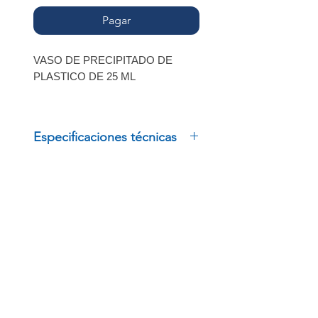
Pagar
VASO DE PRECIPITADO DE
PLASTICO DE 25 ML
MARCA: DIBBIOTEK
Especificaciones técnicas
VASO DE PRECIPITADO DE
PLASTICO DE 25 ML
MARCA: DIBBIOTEK
INSCRÍBETE
Regístrate para recibir
ofertas especiales