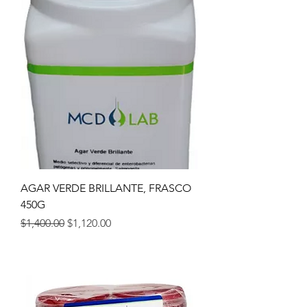
AGAR VERDE BRILLANTE, FRASCO
450G
Precio
Precio de oferta
$1,400.00
$1,120.00