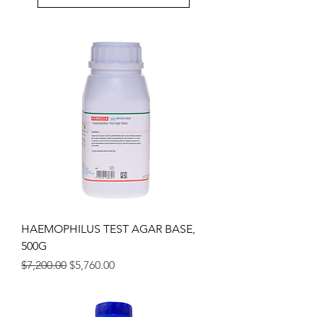
HAEMOPHILUS TEST AGAR BASE,
500G
Precio
Precio de oferta
$7,200.00
$5,760.00