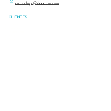
​ventas.bajio@dibbiotek.com
CLIENTES
Querétaro
Guanajuato
Aguascalientes
San Luis Potosí
Zacatecas
VENTAS
Vilma Del Carmen Castellanos
Vilma.castellanos@dibbiotek.com
(52) 962 381 25 30
CLIENTES