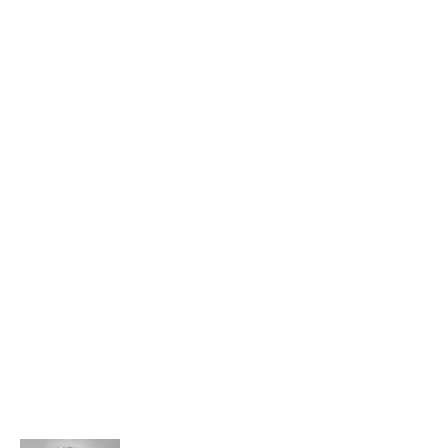
Facultad de Medicina
Facultad de Odontología
Facultad de Química
Instituto de Biología
BIOTERIO
Instituto de Ecología
Instituto de Investigaciones Biomédicas
Facultad de Ingeniería
Universidad Autónoma de la Ciudad de
México (UACM) Campus Del Vall
Instituto Nacional de Medicina Genomica
(INMEGEN)
Fundacion Cancer de Mama (FUCAM)
Universidad Panamericana
Fundación de Asistencia Privada Conde de
Valenciana, I.A.P.
ISSSTE - 20 de Noviembre