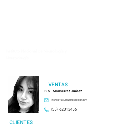
​Instituto Nacional de Enfermedades
Respiratorias
Cinvestav sur
UAM Xochimilco
Instituto Nacional de Cancerología
Tecnológico de Monterrey, Campus
Ciudad de México
Instituto Nacional de Neurología y
Neurocirugía
VENTAS
Biol. Monserrat Juárez
monserrat.juarez@dibbiotek.com
(55) 62313456
CLIENTES
UNAM (Ciudad Universitaria) - CDMX
Instituto Nacional de Cardiologia