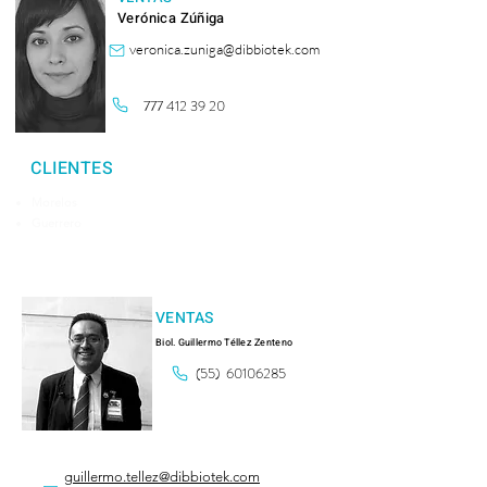
Verónica Zúñiga
veronica.zuniga@dibbiotek.com
777 412 39 20
CLIENTES
Morelos
Guerrero
VENTAS
Biol. Guillermo Téllez Zenteno
(55)
60106285
guillermo.tellez@dibbiotek.com