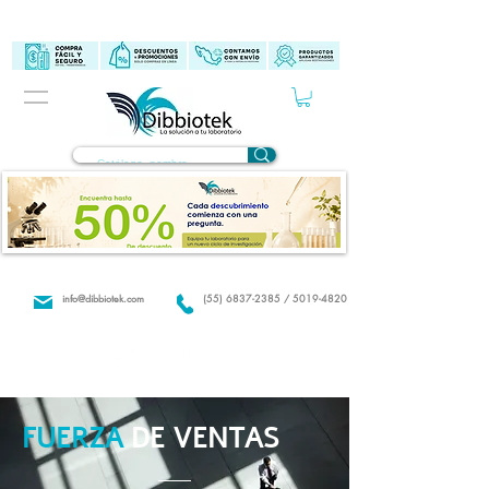
info@dibbiotek.com
(55) 6837-2385 / 5019-4820
FUERZA
DE VENTAS