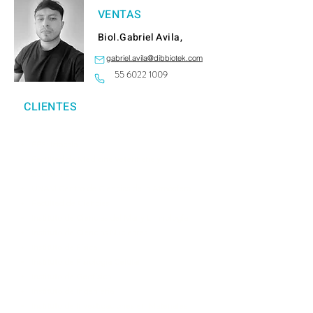
VENTAS
Biol.Gabriel Avila,
gabriel.avila@dibbiotek.com
55 6022 1009
CLIENTES
FES: Iztacala
Facultad de Medicina Veterinaria y
Zootecnia
UNAM Centro de Ciencias de la Atmósfera
Facultad de Ciencias
Instituto de Ciencias del Mar y Limnología
Instituto de Ciencias Nucleares
Instituto de Física
Instituto de Fisiología Celular
Instituto de Geofísica
Instituto de Ingeniería
Instituto de Investigaciones en Materiales