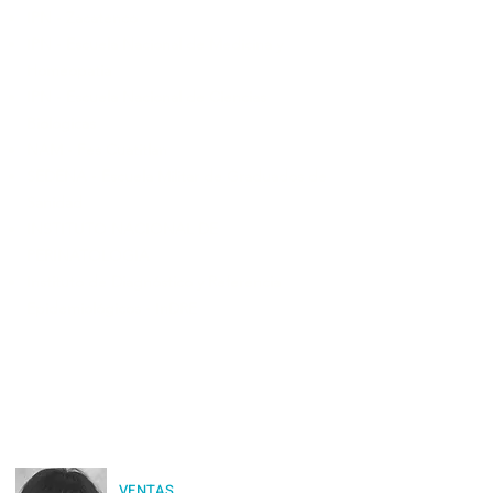
IPN - Zacatenco
IPN - Escuela Nacional de Medicina y
Homeopatia
IPN - Escuela Nacional de Ciencias
Biologicas
NAM - Fes Cuatitlan
SEDENA - Escuela Militar de Graduados de
Sanidad
INSTITUTO NACIONAL DE
PERINATOLOGIA
Instituto de Diagnóstico y Referencia
Epidemiológicos - InDRE
VENTAS