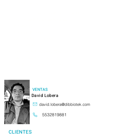
Instituto de Químic
a
Coordinación de la Investigación Científica
División de Estudios de Posgrado
e
Investigación (DEPeI)
Posgrado Endodoncia
Centro Médico Siglo XXI
IMSS La Raza
UAM CAMPUS AZCAPOTZALCO
UACM CAMPUS CUAUTEPEC
IPN- Escuela Superior de Medicina
VENTAS
David Lobera
david.lobera@dibbiotek.com
5532819881
CLIENTES