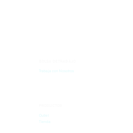
BOLSA DE TRABAJO
CONTÁC
Trabaja con Nosotros
(55) 6837-2
PRODUCTOS
info@dibbi
Outlet
Tienda