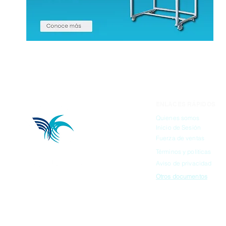
ENLACES RÁPIDOS
Quienes somos
Inicio de Sesión
Fuerza de ventas
Términos y políticas
Aviso de privacidad
Otros documentos