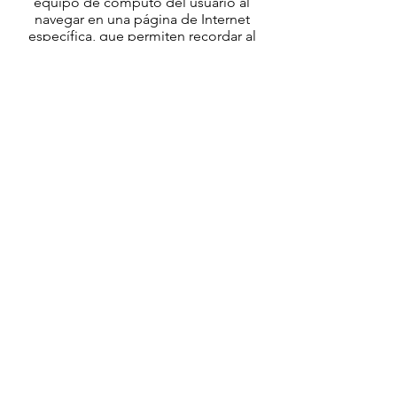
equipo de cómputo del usuario al
navegar en una página de Internet
específica, que permiten recordar al
servidor de Internet algunos datos
sobre este usuario, entre ellos, sus
preferencias para la visualización de las
páginas en ese servidor, nombre y
contraseña.
Google usará esta información con el
propósito de evaluar su uso del
website, recopilando informes de
dicha actividad y prestando otros
servicios relacionados con su uso de
Internet. Google podrá transmitir esta
información a terceros cuando así se lo
requiera la legislación, o cuando
dichos terceros procesen la
información por cuenta de Google.
Google se ha comprometido a no
asociará su dirección IP con ningún
otro dato de Google. La recolección
de datos y almacenamiento de datos