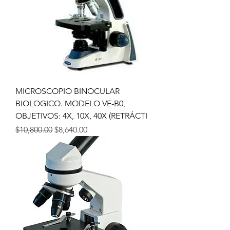
MICROSCOPIO BINOCULAR
BIOLOGICO. MODELO VE-B0,
OBJETIVOS: 4X, 10X, 40X (RETRÁCTI
Precio
Precio de oferta
$10,800.00
$8,640.00