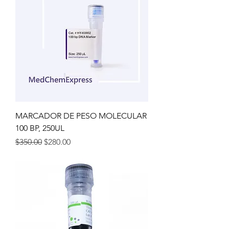
MARCADOR DE PESO MOLECULAR
100 BP, 250UL
Precio
Precio de oferta
$350.00
$280.00