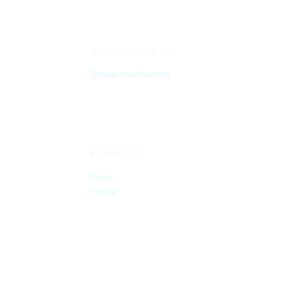
BOLSA DE TRABAJO
CONTÁC
Trabaja con Nosotros
(55) 6837-2
PRODUCTOS
info@dibbi
Outlet
Tienda
rechos reservados.