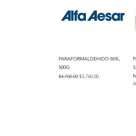
Vista rápida
PARAFORMALDEHIDO 96%,
P
500G
S
M
Precio
Precio de oferta
$4,700.00
$3,760.00
A