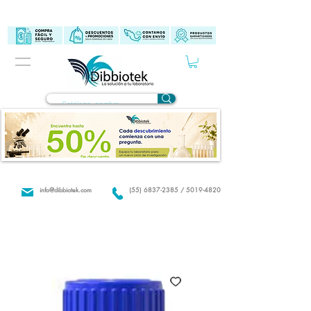
info@dibbiotek.com
(55) 6837-2385 / 5019-4820