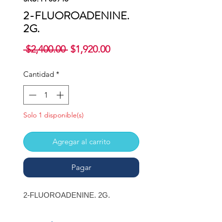
2-FLUOROADENINE.
2G.
Precio
Precio
 $2,400.00 
$1,920.00
de
oferta
Cantidad
*
Solo 1 disponible(s)
Agregar al carrito
Pagar
2-FLUOROADENINE. 2G.