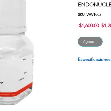
ENDONUCLEA
SKU: WW1002
Prec
 $1,600.00 
$1,2
Agotado
Especificaciones
AGUA ULTRAPURA 
PROTEASAS Y EN
DE 500ML
MARCA: BIOBAS