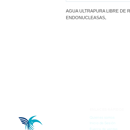
AGUA ULTRAPURA LIBRE DE 
ENDONUCLEASAS,
DE 500ML
MARCA: BIOBASIC
ENLACES RÁPIDOS
Quienes somos
Inicio de Sesión
Fuerza de ventas