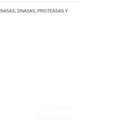
RNASAS, DNASAS, PROTEASAS Y
BOLSA DE TRABAJO
CONTÁC
Trabaja con Nosotros