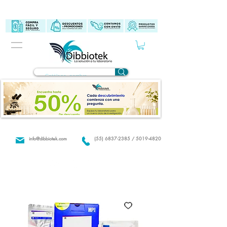
info@dibbiotek.com
(55) 6837-2385 / 5019-4820