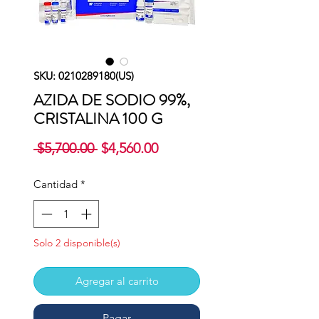
SKU: 0210289180(US)
AZIDA DE SODIO 99%,
CRISTALINA 100 G
Precio
Precio
 $5,700.00 
$4,560.00
de
oferta
Cantidad
*
Solo 2 disponible(s)
Agregar al carrito
Pagar