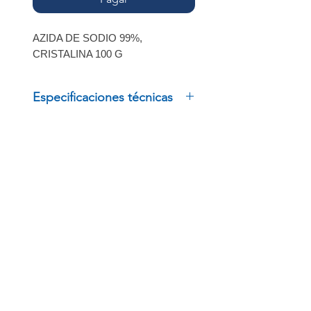
AZIDA DE SODIO 99%,
CRISTALINA 100 G
Especificaciones técnicas
AZIDA DE SODIO 99%,
CRISTALINA 100 G
INSCRÍBETE
Regístrate para recibir
ofertas especiales
BOLSA DE TRABAJO
ENLACES RÁPIDOS
PRODUCTOS
Términos y políticas
Trabaja con Nosotros