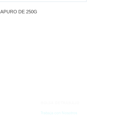
RAPURO DE 250G
BOLSA DE TRABAJO
CONTÁC
Trabaja con Nosotros
(55) 6837-2