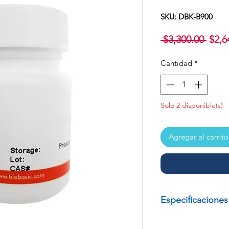
SKU: DBK-B900
Prec
 $3,300.00 
$2,6
Cantidad
*
Solo 2 disponible(s)
Agregar al carrito
Especificaciones
BIS-ACRILAMIDA