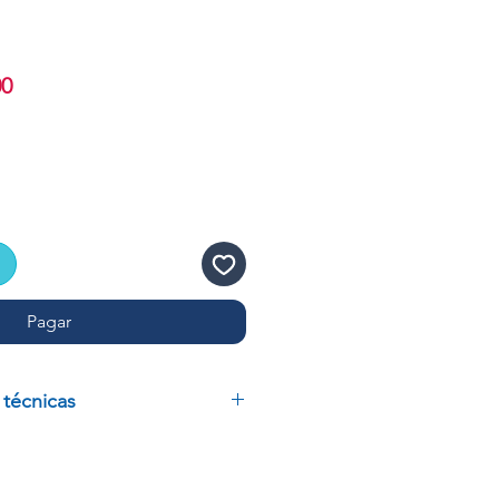
Precio
00
de
oferta
Pagar
 técnicas
ORTAOBJETOS COLOR VERDE
OW