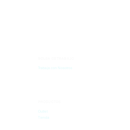
BOLSA DE TRABAJO
CONTÁC
Trabaja con Nosotros
(55) 6837-2
PRODUCTOS
info@dibbi
Outlet
Tienda