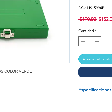
SKU: HS15994B
Precio
 $190.00 
$152.
Cantidad
*
Agregar al carrito
OS COLOR VERDE
Especificaciones
CAJA PARA 100 P
MARCA: HEATHR