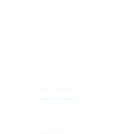
CAJA PARA 25 
BLANCA, PAQUET
BOLSA DE TRABAJO
CONTÁC
Trabaja con Nosotros
(55) 6837-2
PRODUCTOS