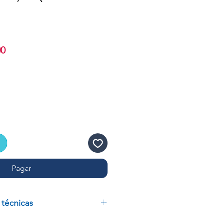
Precio
00
de
oferta
Pagar
 técnicas