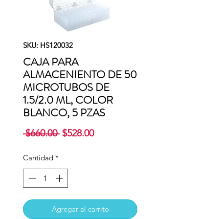
SKU: HS120032
CAJA PARA
ALMACENIENTO DE 50
MICROTUBOS DE
1.5/2.0 ML, COLOR
BLANCO, 5 PZAS
Precio
Precio
 $660.00 
$528.00
de
oferta
Cantidad
*
Agregar al carrito