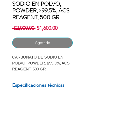
SODIO EN POLVO,
POWDER, ≥99.5%, ACS
REAGENT, 500 GR
Precio
Precio
 $2,000.00 
$1,600.00
de
oferta
Agotado
CARBONATO DE SODIO EN
POLVO, POWDER, ≥99.5%, ACS
REAGENT, 500 GR
Especificaciones técnicas
CARBONATO DE SODIO EN
POLVO, POWDER, ≥99.5%,
ACS REAGENT, 500 GR