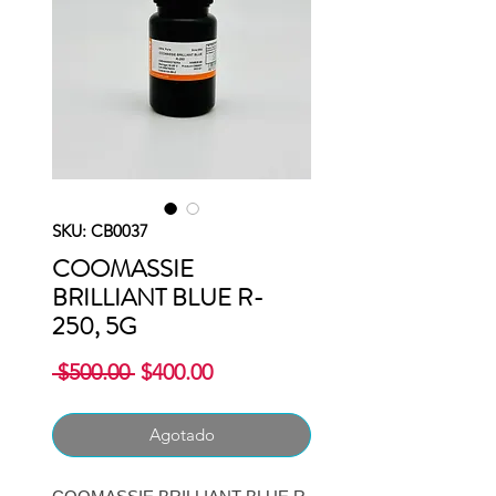
SKU: CB0037
COOMASSIE
BRILLIANT BLUE R-
250, 5G
Precio
Precio
 $500.00 
$400.00
de
oferta
Agotado