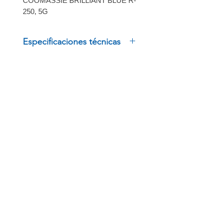
COOMASSIE BRILLIANT BLUE R-
250, 5G
Especificaciones técnicas
COOMASSIE BRILLIANT BLUE
R-250, 5G
INSCRÍBETE
Regístrate para recibir
ofertas especiales
BOLSA DE TRABAJO
ENLACES RÁPIDOS
PRODUCTOS
Términos y políticas
Trabaja con Nosotros
Outlet
Aviso de privacidad
Fuerza de ventas
Tienda
Quienes somos