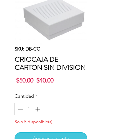
SKU: DB-CC
CRIOCAJA DE
CARTON SIN DIVISION
Precio
Precio
 $50.00 
$40.00
de
oferta
Cantidad
*
Solo 5 disponible(s)
Agregar al carrito