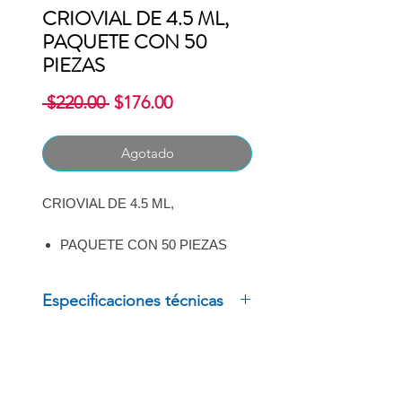
CRIOVIAL DE 4.5 ML,
PAQUETE CON 50
PIEZAS
Precio
Precio
 $220.00 
$176.00
de
oferta
Agotado
CRIOVIAL DE 4.5 ML,
PAQUETE CON 50 PIEZAS
MARCA: NUNC
Especificaciones técnicas
CRIOVIAL DE 4.5 ML,
PAQUETE CON 50 PIEZAS
MARCA: NUNC