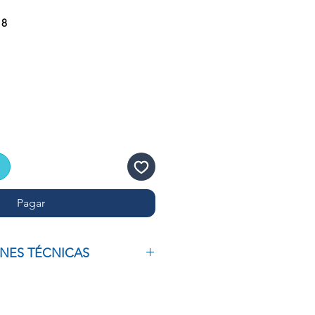
18
recio
de
ferta
Pagar
ONES TÉCNICAS
E 18 X 18 MM, PAQUETE