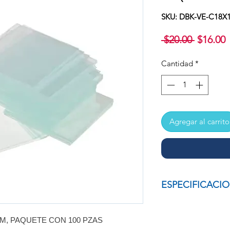
SKU: DBK-VE-C18X
Precio
P
 $20.00 
$16.00
Cantidad
*
o
Agregar al carrito
ESPECIFICACI
CUBREOBJETOS D
M, PAQUETE CON 100 PZAS
CON 100 PZAS