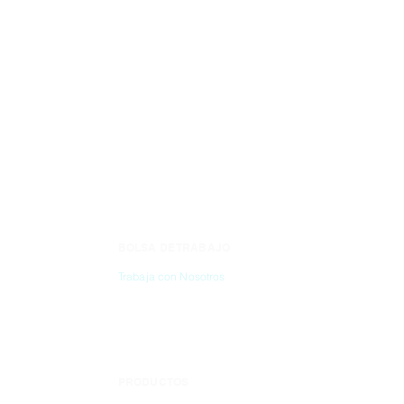
BOLSA DE TRABAJO
CONTÁC
Trabaja con Nosotros
(55) 6837-2
PRODUCTOS
info@dibbi