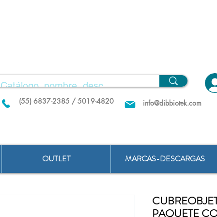
(55) 6837-2385 / 5019-4820
info@dibbiotek.com
OUTLET
MARCAS-DESCARGAS
CUBREOBJETO
PAQUETE CO