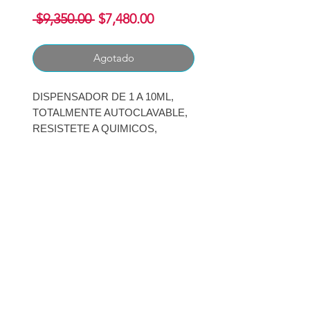
Precio
Precio
 $9,350.00 
$7,480.00
de
oferta
Agotado
DISPENSADOR DE 1 A 10ML,
TOTALMENTE AUTOCLAVABLE,
RESISTETE A QUIMICOS,
ROSCA DE 45 MM, INCLUYE 5
ADAPTADORES
INSCRÍBETE
Regístrate para recibir
ofertas especiales