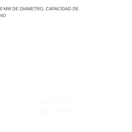
DIAMETRO, CAPA
60 MM DE DIAMETRO, CAPACIDAD DE
POLIPROLIENO
ENO
BOLSA DE TRABAJO
CONTÁC
Trabaja con Nosotros