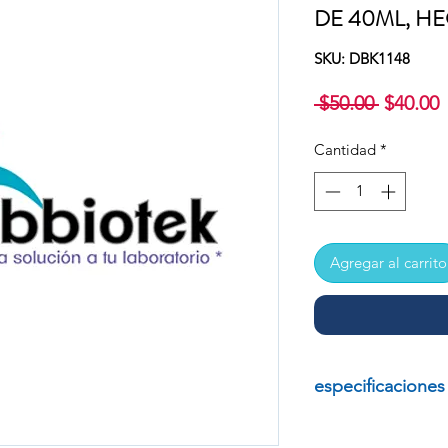
DE 40ML, H
SKU: DBK1148
Precio
P
 $50.00 
$40.00
Cantidad
*
o
Agregar al carrito
especificaciones
EMBUDO DE FILT