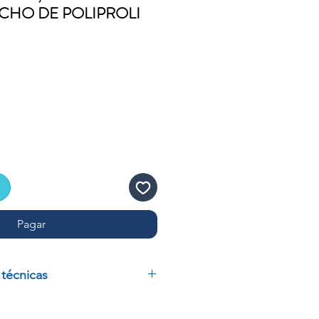
ECHO DE POLIPROLI
recio
de
ferta
Pagar
 técnicas
RACION DE 60 MM DE