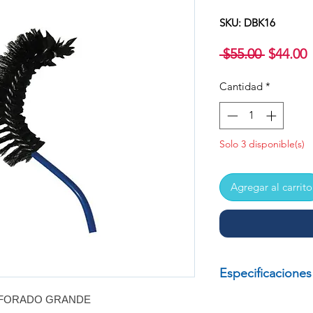
SKU: DBK16
Precio
P
 $55.00 
$44.00
Cantidad
*
o
Solo 3 disponible(s)
Agregar al carrito
Especificaciones
AFORADO GRANDE
ESCOBILLON PA