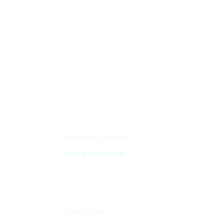
GRANDE
BOLSA DE TRABAJO
CONTÁC
Trabaja con Nosotros
(55) 6837-2
PRODUCTOS
info@dibbi