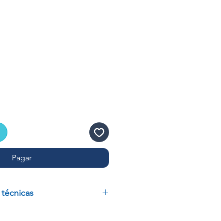
recio
de
ferta
Pagar
 técnicas
RA MATRAZ AFORADO