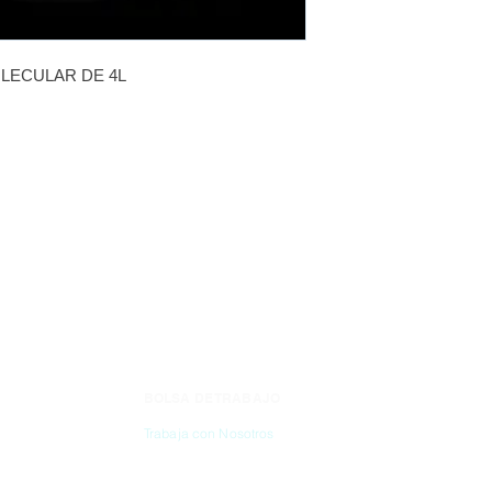
LECULAR DE 4L
BOLSA DE TRABAJO
CONTÁC
Trabaja con Nosotros