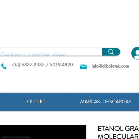
(55) 6837-2385 / 5019-4820
info@dibbiotek.com
OUTLET
MARCAS-DESCARGAS
ETANOL GRA
MOLECULAR 