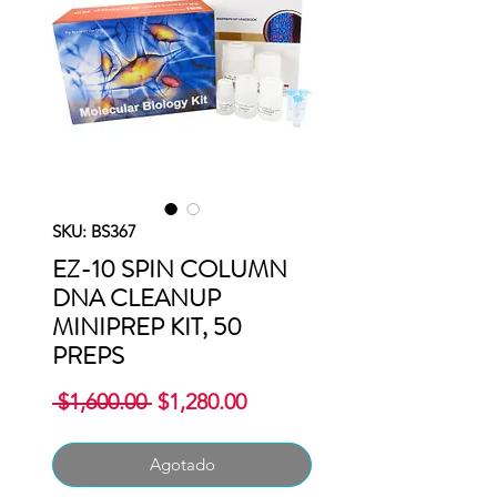
SKU: BS367
EZ-10 SPIN COLUMN
DNA CLEANUP
MINIPREP KIT, 50
PREPS
Precio
Precio
 $1,600.00 
$1,280.00
de
oferta
Agotado