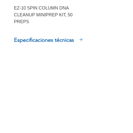
EZ-10 SPIN COLUMN DNA
CLEANUP MINIPREP KIT, 50
PREPS
Especificaciones técnicas
EZ-10 SPIN COLUMN DNA
CLEANUP MINIPREP KIT, 50
PREPS
INSCRÍBETE
Regístrate para recibir
ofertas especiales
BOLSA DE TRABAJO
ENLACES RÁPIDOS
PRODUCTOS
Términos y políticas
Trabaja con Nosotros
Outlet