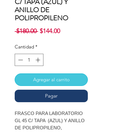
C/ TAPA (AZUL) Y
ANILLO DE
POLIPROPILENO
Precio
Precio
 $180.00 
$144.00
de
oferta
Cantidad
*
Agregar al carrito
Pagar
FRASCO PARA LABORATORIO
GL 45 C/ TAPA (AZUL) Y ANILLO
DE POLIPROPILENO,
CAPACIDAD DE 250 ML