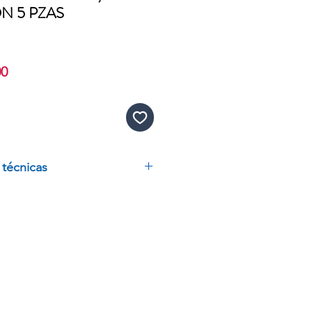
N 5 PZAS
Precio
00
de
oferta
 técnicas
STICO PARA 80 MICROTUBOS
5 PZAS
AL
HROW