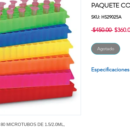
PAQUETE CO
SKU: HS29025A
Precio
 $450.00 
$360.
Agotado
Especificaciones
GRADILLA DE PLA
DE 1.5/2.0ML,
PAQUETE CON 
COLOR NATUR
MARCA: HEAT
80 MICROTUBOS DE 1.5/2.0ML,