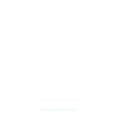
BOLSA DE TRABAJO
CONTÁC
Trabaja con Nosotros
(55) 6837-2