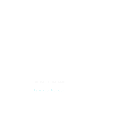
BOLSA DE TRABAJO
CONTÁC
Trabaja con Nosotros
(55) 6837-2