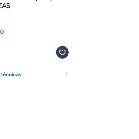
ZAS
Precio
00
de
oferta
 técnicas
LO NEGRO SIN POLVO,
,
00 PIEZAS
FLEX