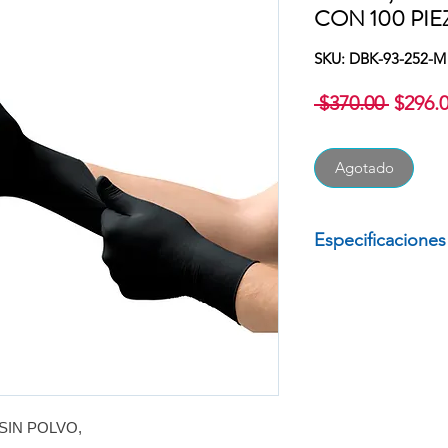
CON 100 PIE
SKU: DBK-93-252-M
Precio
 $370.00 
$296.
Agotado
Especificaciones
GUANTE DE NITRI
TALLA MEDIANA
PAQUETE CON 1
MARCA: MICRO
SIN POLVO,