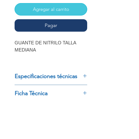
Agregar al carrito
Pagar
GUANTE DE NITRILO TALLA
MEDIANA
PAQUETE CON 100 PZAS
Especificaciones técnicas
GUANTE DE NITRILO TALLA
Ficha Técnica
MEDIANA, PAQUETE CON 100
PZAS
Descargar Ficha Técnica