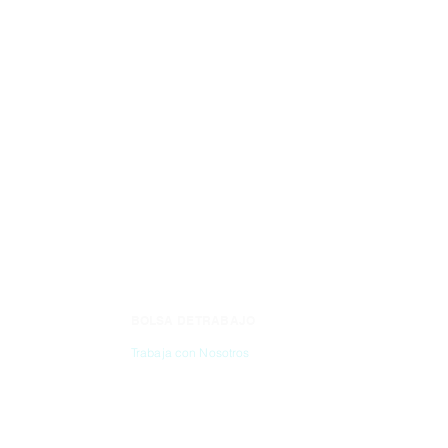
BOLSA DE TRABAJO
CONTÁC
Trabaja con Nosotros
(55) 6837-2