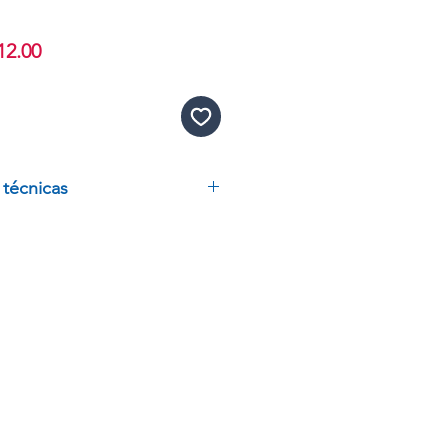
io
Precio
12.00
de
oferta
 técnicas
 250G
SIC