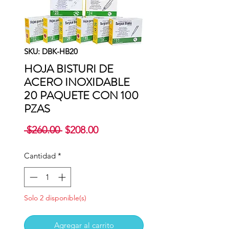
SKU: DBK-HB20
HOJA BISTURI DE
ACERO INOXIDABLE
20 PAQUETE CON 100
PZAS
Precio
Precio
 $260.00 
$208.00
de
oferta
Cantidad
*
Solo 2 disponible(s)
Agregar al carrito