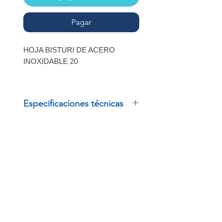
Pagar
HOJA BISTURI DE ACERO
INOXIDABLE 20
PAQUETE CON 100 PZAS
MARCA: DL
Especificaciones técnicas
HOJA BISTURI DE ACERO
INOXIDABLE 20
PAQUETE CON 100 PZAS
MARCA: DL
INSCRÍBETE
Regístrate para recibir