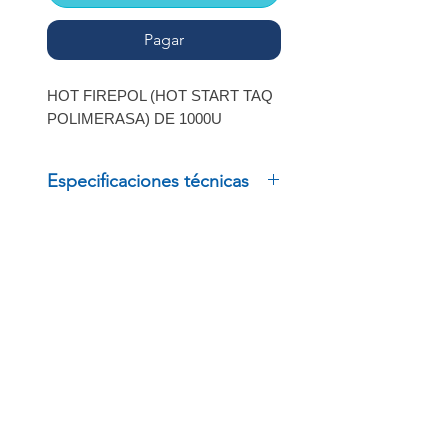
Pagar
HOT FIREPOL (HOT START TAQ
POLIMERASA) DE 1000U
Especificaciones técnicas
HOT FIREPOL (HOT START
TAQ POLIMERASA) DE 1000U
INSCRÍBETE
Regístrate para recibir
ofertas especiales