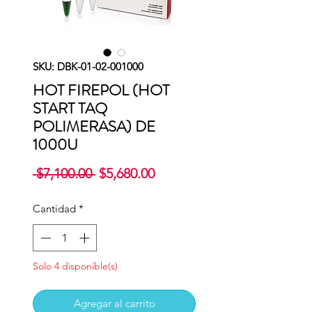
SKU: DBK-01-02-001000
HOT FIREPOL (HOT
START TAQ
POLIMERASA) DE
1000U
Precio
Precio
 $7,100.00 
$5,680.00
de
oferta
Cantidad
*
Solo 4 disponible(s)
Agregar al carrito