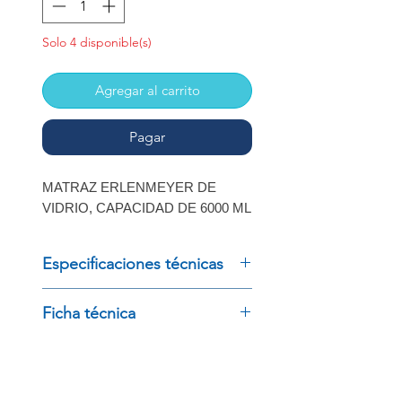
Solo 4 disponible(s)
Agregar al carrito
Pagar
MATRAZ ERLENMEYER DE
VIDRIO, CAPACIDAD DE 6000 ML
Especificaciones técnicas
MATRAZ ERLENMEYER DE
Ficha técnica
VIDRIO, CAPACIDAD DE 6000
Consulta ficha técnica
ML