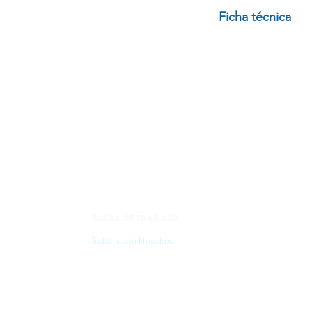
MATRAZ VOLUMÉT
Ficha técnica
SNAP, CAPACIDA
Consulta ficha técn
BOLSA DE TRABAJO
CONTÁC
Trabaja con Nosotros
(55) 6837-2