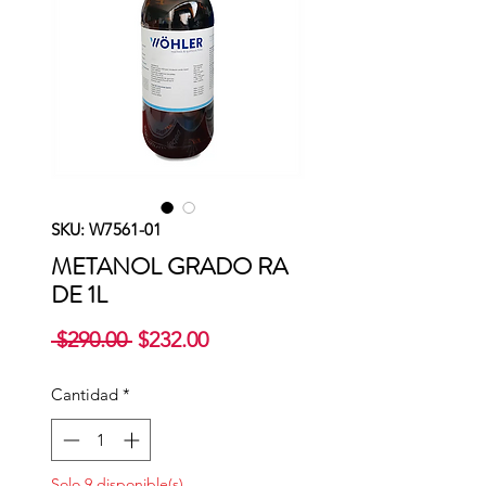
SKU: W7561-01
METANOL GRADO RA
DE 1L
Precio
Precio
 $290.00 
$232.00
de
oferta
Cantidad
*
Solo 9 disponible(s)