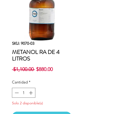
SKU: 9070-03
METANOL RA DE 4
LITROS
Precio
Precio
 $1,100.00 
$880.00
de
oferta
Cantidad
*
Solo 2 disponible(s)