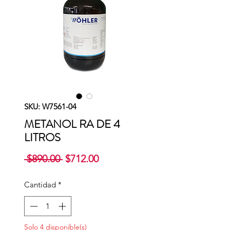
SKU: W7561-04
METANOL RA DE 4
LITROS
Precio
Precio
 $890.00 
$712.00
de
oferta
Cantidad
*
Solo 4 disponible(s)