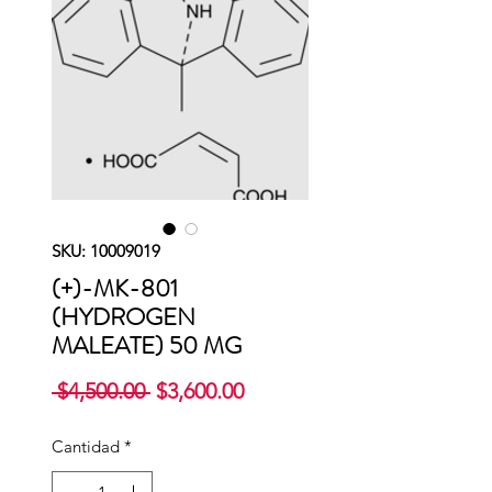
SKU: 10009019
(+)-MK-801
(HYDROGEN
MALEATE) 50 MG
Precio
Precio
 $4,500.00 
$3,600.00
de
oferta
Cantidad
*