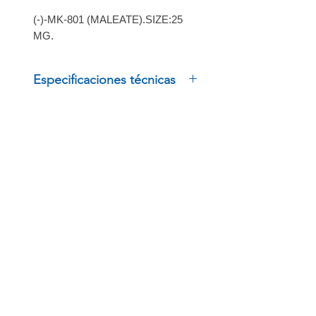
(-)-MK-801 (MALEATE).SIZE:25
MG.
Especificaciones técnicas
(-)-MK-801 (MALEATE).SIZE:25
MG.
INSCRÍBETE
Regístrate para recibir
ofertas especiales
BOLSA DE TRABAJO
ENLACES RÁPIDOS
PRODUCTOS
Términos y políticas
Trabaja con Nosotros
Outlet
Aviso de privacidad
Fuerza de ventas
Tienda