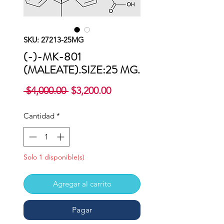
SKU: 27213-25MG
(-)-MK-801
(MALEATE).SIZE:25 MG.
Precio
Precio
 $4,000.00 
$3,200.00
de
oferta
Cantidad
*
Solo 1 disponible(s)
Agregar al carrito
Pagar