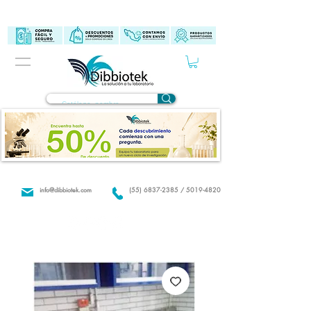
info@dibbiotek.com
(55) 6837-2385 / 5019-4820