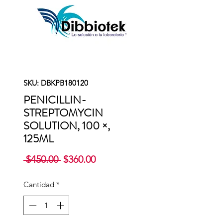
SKU: DBKPB180120
PENICILLIN-
STREPTOMYCIN
SOLUTION, 100 ×,
125ML
Precio
Precio
 $450.00 
$360.00
de
oferta
Cantidad
*