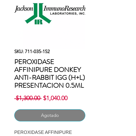
SKU: 711-035-152
PEROXIDASE
AFFINIPURE DONKEY
ANTI-RABBIT IGG (H+L)
PRESENTACION 0.5ML
Precio
Precio
 $1,300.00 
$1,040.00
de
oferta
Agotado
PEROXIDASE AFFINIPURE