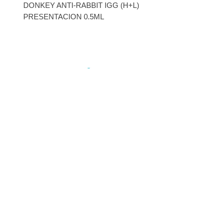
DONKEY ANTI-RABBIT IGG (H+L)
PRESENTACION 0.5ML
INSCRÍBETE
Regístrate para recibir
ofertas especiales
BOLSA DE TRABAJO
ENLACES RÁPIDOS
PRODUCTOS
Términos y políticas
Trabaja con Nosotros
Outlet
Aviso de privacidad
Fuerza de ventas
Tienda
Quienes somos
Inicio de Sesión