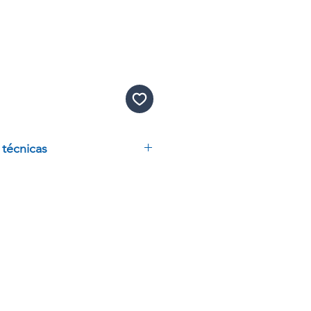
 técnicas
AMONIO, PRESENTACION DE
DUCADO
D