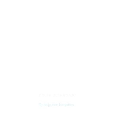
BOLSA DE TRABAJO
CONTÁC
Trabaja con Nosotros
(55) 6837-2