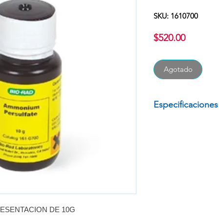
SKU: 1610700
Precio
$520.00
Agotado
Especificaciones
PERSULFATO DE 
10G
PRODUCTO CA
MARCA: BIORA
ESENTACION DE 10G