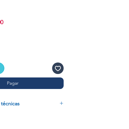
Precio
00
de
oferta
Pagar
 técnicas
 BOCA ANGOSTA DE 500 ML
OTEK