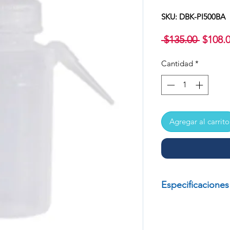
SKU: DBK-PI500BA
Precio
 $135.00 
$108.
Cantidad
*
Agregar al carrito
Especificaciones
PICETA INTEGRAL
MARCA: DIBBI