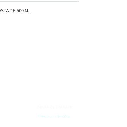
STA DE 500 ML
BOLSA DE TRABAJO
CONTÁC
Trabaja con Nosotros