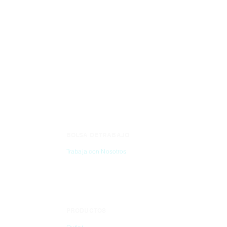
iezas.
BOLSA DE TRABAJO
CONTÁC
Trabaja con Nosotros
(55) 6837-2
PRODUCTOS
info@dibbi