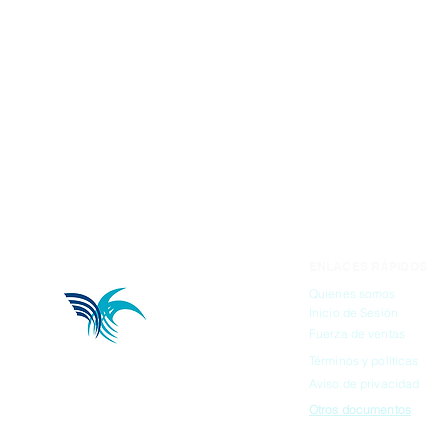
Contenido:
paquete con 500 p
Marca:
HEATHROW
ENLACES RÁPIDOS
Quienes somos
Inicio de Sesión
Fuerza de ventas
Términos y políticas
Aviso de privacidad
Otros documentos