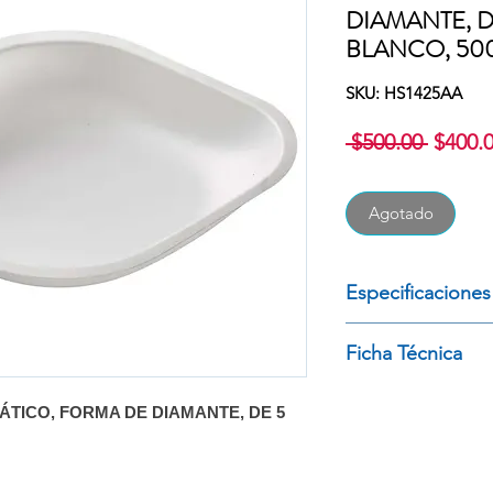
DIAMANTE, D
BLANCO, 50
SKU: HS1425AA
Precio
 $500.00 
$400.
Agotado
Especificaciones
PLATOS DE PESAD
Ficha Técnica
DIAMANTE, DE 5 
COLOR BLANC
Descargar Ficha Téc
PAQUETE CON 5
ÁTICO, FORMA DE DIAMANTE, DE 5
MARCA: HEAT