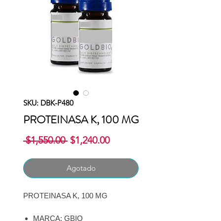
SKU: DBK-P480
PROTEINASA K, 100 MG
Precio
Precio
 $1,550.00 
$1,240.00
de
oferta
Agotado
PROTEINASA K, 100 MG
MARCA: GBIO