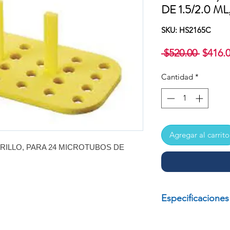
DE 1.5/2.0 M
SKU: HS2165C
Precio
 $520.00 
$416.
Cantidad
*
Agregar al carrito
RILLO, PARA 24 MICROTUBOS DE
Especificaciones
RACK FLOTANTE, 
MICROTUBOS DE 1.