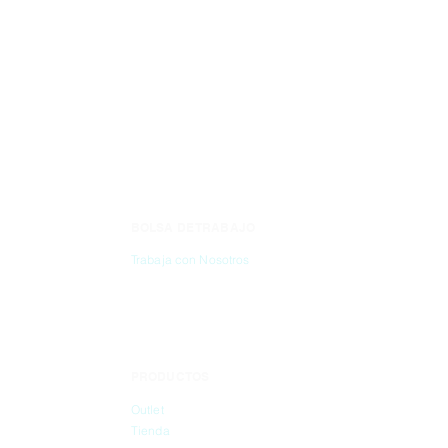
MARCA: HEAT
BOLSA DE TRABAJO
CONTÁC
Trabaja con Nosotros
(55) 6837-2
PRODUCTOS
info@dibbi
Outlet
Tienda