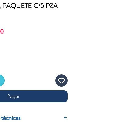
L, PAQUETE C/5 PZA
Precio
00
de
oferta
Pagar
 técnicas
COLOR AMARILLO, PARA 24
5/2.0 ML, PAQUETE C/5 PZAS