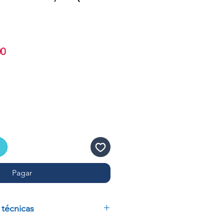
Precio
00
de
oferta
Pagar
 técnicas