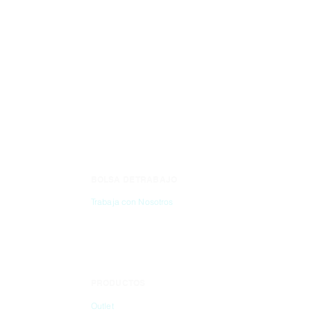
RACK FLOTANTE, 
DE 15 ML, PAQUET
MARCA: HEAT
BOLSA DE TRABAJO
CONTÁC
Trabaja con Nosotros
(55) 6837-2
PRODUCTOS
info@dibbi
Outlet